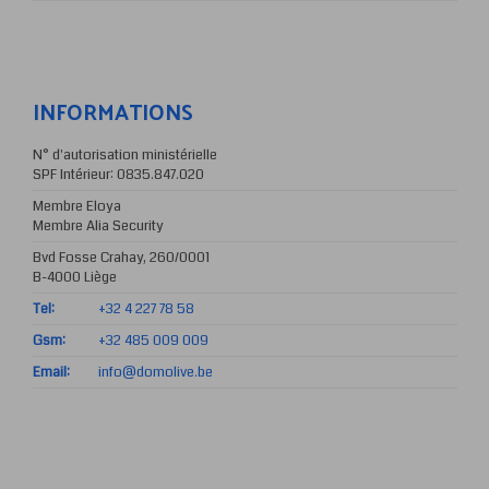
INFORMATIONS
N° d'autorisation ministérielle
SPF Intérieur: 0835.847.020
Membre Eloya
Membre Alia Security
Bvd Fosse Crahay, 260/0001
B-4000 Liège
Tel:
+32 4 227 78 58
Gsm:
+32 485 009 009
Email:
info@domolive.be