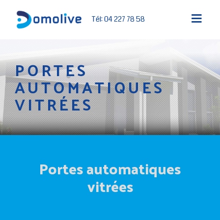
Tél: 04 227 78 58
PORTES
AUTOMATIQUES
VITRÉES
Portes automatiques
vitrées