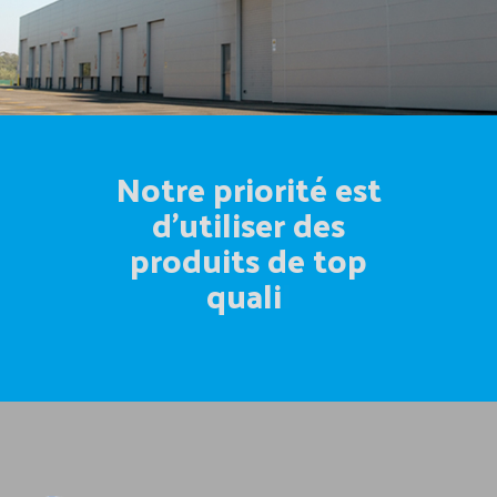
Notre priorité est
d'utiliser des
produits de top
qualité
|