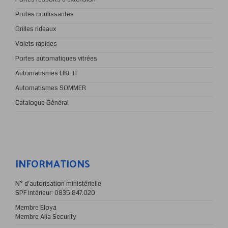
Grilles rideaux
Volets rapides
Portes automatiques vitrées
Automatismes LIKE IT
Automatismes SOMMER
Catalogue Général
INFORMATIONS
N° d'autorisation ministérielle
SPF Intérieur: 0835.847.020
Membre Eloya
Membre Alia Security
Bvd Fosse Crahay, 260/0001
B-4000 Liège